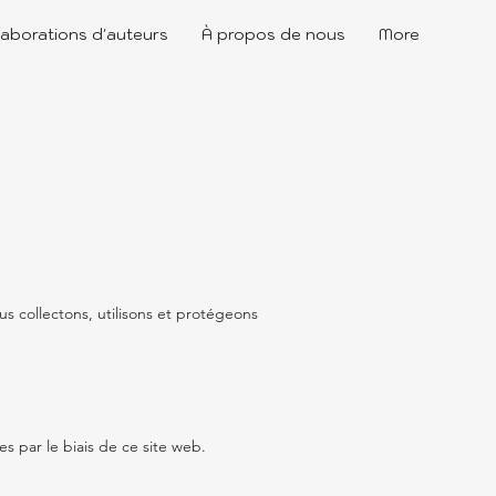
laborations d'auteurs
À propos de nous
More
s collectons, utilisons et protégeons
s par le biais de ce site web.