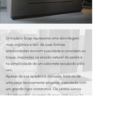
O modelo Soap representa uma abordagem
mais orgânica e tátil. As suas formas
arredondadas evocam suavidade e convidam ao
toque, inspiradas na erosão natural da pedra e
na simplicidade de um sabonete esculpido pelo
uso.
Apesar da sua aparência delicada, trata-se de
uma peça tecnicamente exigente, executada com
um grande rigor construtivo. Os cantos curvos
são integrados ao corpo da peça com precisão,
eliminando arestas vivas e reforçando a sua
leitura monolítica.
Tal como os outros modelos, a ausência de
puxadores visíveis mantém a superfície limpa e
contínua, enquanto os materiais podem ser