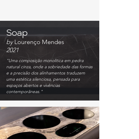
Soap
by
Lourenço Mendes
2021
"Uma composição monolítica em pedra
natural cinza, onde a sobriedade das formas
e a precisão dos alinhamentos traduzem
uma estética silenciosa, pensada para
espaços abertos e vivências
contemporâneas."