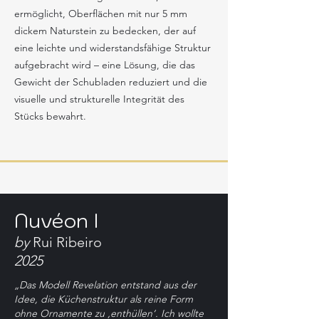
ermöglicht, Oberflächen mit nur 5 mm
dickem Naturstein zu bedecken, der auf
eine leichte und widerstandsfähige Struktur
aufgebracht wird – eine Lösung, die das
Gewicht der Schubladen reduziert und die
visuelle und strukturelle Integrität des
Stücks bewahrt.
Nuvéon I
by
Rui Ribeiro
2025
„Das Modell Revelation entstand aus der
Idee, die Küchenstruktur als reine Form
ohne Ornamente zu ‚enthüllen‘. Ich wollte