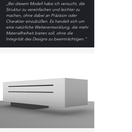
„Bei diesem Modell habe ich versucht, die
Struktur zu vereinfachen und leichter zu
machen, ohne dabei an Präzision oder
Charakter einzubüßen. Es handelt sich um
eine natürliche Weiterentwicklung, die mehr
Materialfreiheit bieten soll, ohne die
Integrität des Designs zu beeinträchtigen.“