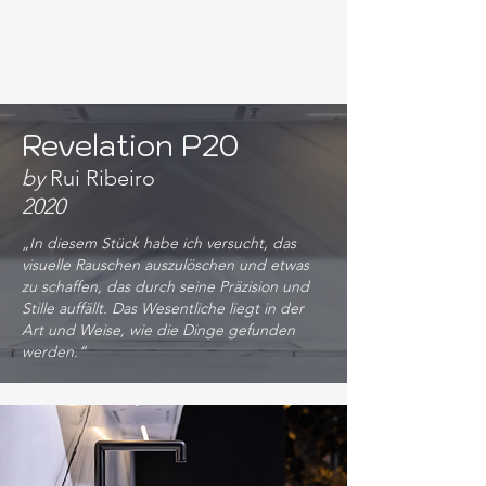
Revelation P20
by
Rui Ribeiro
2020
„In diesem Stück habe ich versucht, das
visuelle Rauschen auszulöschen und etwas
zu schaffen, das durch seine Präzision und
Stille auffällt. Das Wesentliche liegt in der
Art und Weise, wie die Dinge gefunden
werden.“