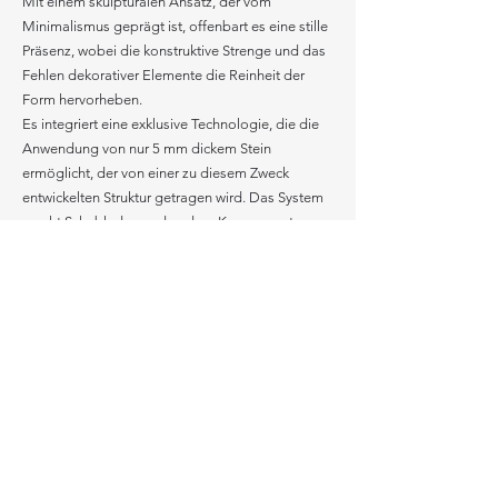
Mit einem skulpturalen Ansatz, der vom
Minimalismus geprägt ist, offenbart es eine stille
Präsenz, wobei die konstruktive Strenge und das
Fehlen dekorativer Elemente die Reinheit der
Form hervorheben.
Es integriert eine exklusive Technologie, die die
Anwendung von nur 5 mm dickem Stein
ermöglicht, der von einer zu diesem Zweck
entwickelten Struktur getragen wird. Das System
macht Schubladen und andere Komponenten
deutlich leichter, ohne die Stabilität zu
beeinträchtigen.
Die im 45°-Winkel gestalteten Fronten ohne
sichtbare Griffe verstärken den Eindruck eines
stimmigen und gewollten Volumens. Es ist in
verschiedenen Materialien erhältlich und behält
stets die Integrität des Konzepts bei.
Revelation überzeugt durch seine diskrete, aber
dennoch unauslöschliche Präsenz – ein Stück, das
für sich selbst spricht und für die Ewigkeit
gemacht ist.