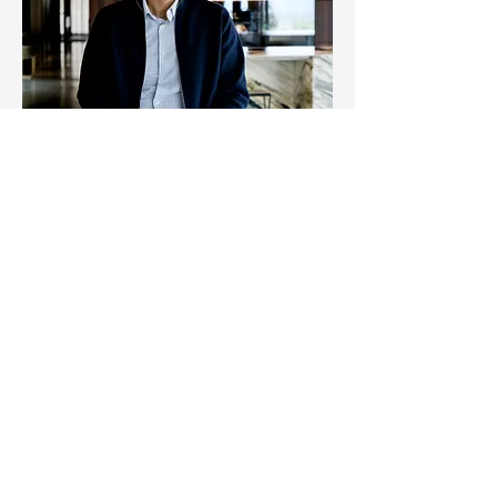
روي ريبيرو
"إن البود غريزي ومطالب ويتحرك برغبة عميقة
في خلق شعور بالهدف.
أعرف نفسي بهذه الطاقة - من الفضول
المستمر، من الصرامة، من رفض اتباع المعايير.
، لن نعود أي مرئية. "العلامة
pood
لا eu ولا a
التجارية هي عملي في التطوير المستمر - وهي
منطقة يوجد فيها دائمًا شيء جديد لاستكشافه،
وتفصيل لإتقانه، وفكرة للكشف عنها."