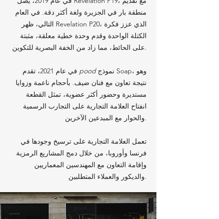
في عام 2019، يصل Revelation P19، مع تقديم
منطقة بار في الجزيرة ولغة أكثر دقة. في العام
التالي، ظهر Revelation P20، الذي عزز فكرة
الكتلة الواحدة وقدم وحدة خطية معلقة، مثبتة
على الحائط، مما زاد من الخفة البصرية للتكوين.
نموذج Soap، وهو
pood
في عام 2021، تقدم
نتيجة تعاون مع فنان ضيف. بأحجام ناعمة وزوايا
مستديرة وحضور أكثر عضوية، تمثل القطعة
انفتاح العلامة التجارية على التجارب الرسمية
والحوار مع المبدعين الآخرين.
تعمل العلامة التجارية على ترسيخ وجودها في
فرنسا وأوروبا، من خلال دمج المشاريع الرمزية
وإقامة التعاون مع المهندسين المعماريين
والديكور والعملاء المتطلبين.