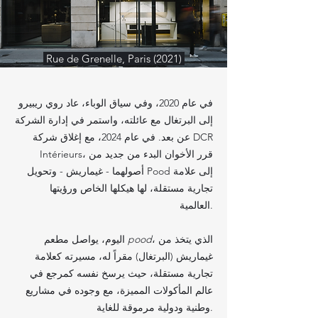
Rue de Grenelle, Paris (2021)
في عام 2020، وفي سياق الوباء، عاد روي ريبيرو
إلى البرتغال مع عائلته، واستمر في إدارة الشركة
عن بعد. في عام 2024، مع إغلاق شركة DCR
Intérieurs، قرر الأخوان البدء من جديد من
أصولهما - غيماريش - وتحويل Pood إلى علامة
تجارية مستقلة، لها هيكلها الخاص ورؤيتها
العالمية.
، الذي يتخذ من
pood
اليوم، يواصل مطعم
غيماريش (البرتغال) مقراً له، مسيرته كعلامة
تجارية مستقلة، حيث يرسخ نفسه كمرجع في
عالم المأكولات المميزة، مع وجوده في مشاريع
وطنية ودولية مرموقة للغاية.